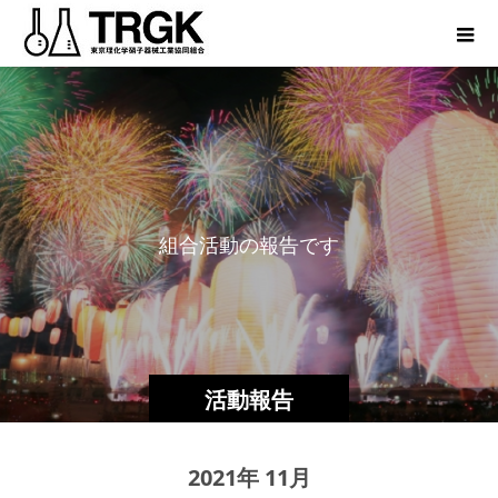
組
合
活
動
の
報
告
で
す
活動報告
2021年 11月