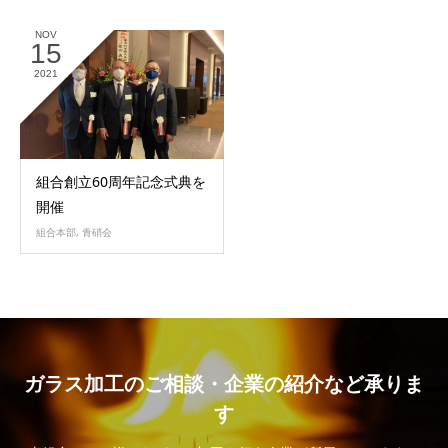
NOV
15
2021
組合創立60周年記念式典を
開催
組合本部
,
青硝会
ガラス加工のご相談・企業の紹介など承りま
す