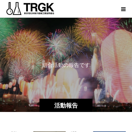
組
合
活
動
の
報
告
で
す
活動報告