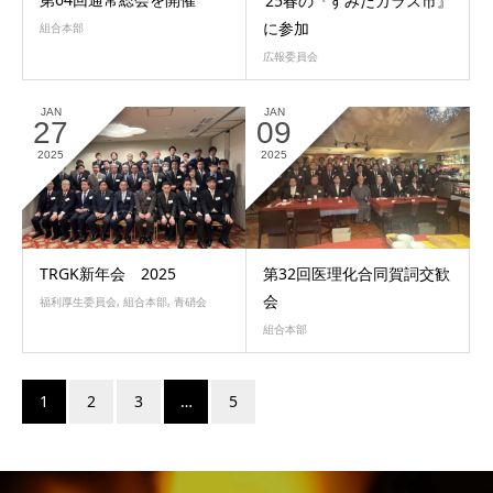
’25春の『すみだガラス市』
に参加
組合本部
広報委員会
JAN
JAN
27
09
2025
2025
TRGK新年会 2025
第32回医理化合同賀詞交歓
会
福利厚生委員会
,
組合本部
,
青硝会
組合本部
1
2
3
…
5