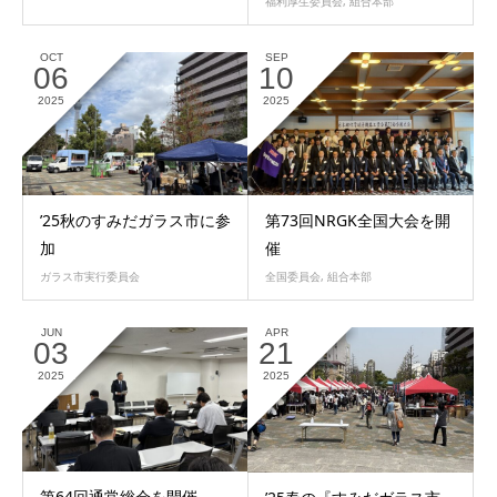
福利厚生委員会
,
組合本部
OCT
SEP
06
10
2025
2025
’25秋のすみだガラス市に参
第73回NRGK全国大会を開
加
催
ガラス市実行委員会
全国委員会
,
組合本部
JUN
APR
03
21
2025
2025
第64回通常総会を開催