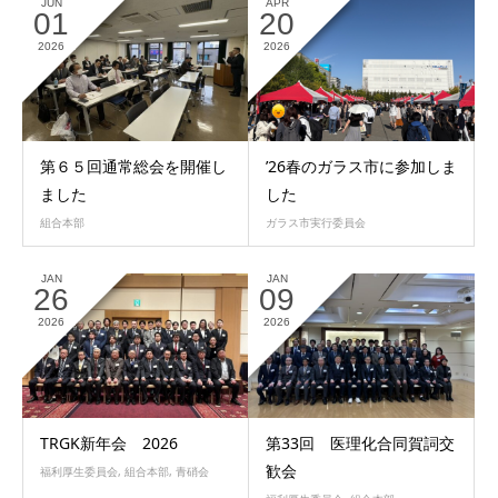
JUN
APR
01
20
2026
2026
第６５回通常総会を開催し
’26春のガラス市に参加しま
ました
した
組合本部
ガラス市実行委員会
JAN
JAN
26
09
2026
2026
TRGK新年会 2026
第33回 医理化合同賀詞交
歓会
福利厚生委員会
,
組合本部
,
青硝会