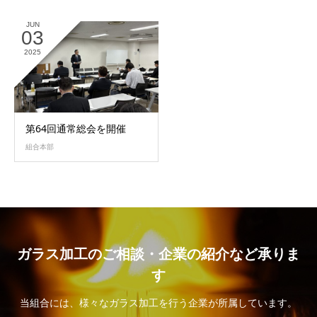
JUN
03
2025
第64回通常総会を開催
組合本部
ガラス加工のご相談・企業の紹介など承りま
す
当組合には、様々なガラス加工を行う企業が所属しています。