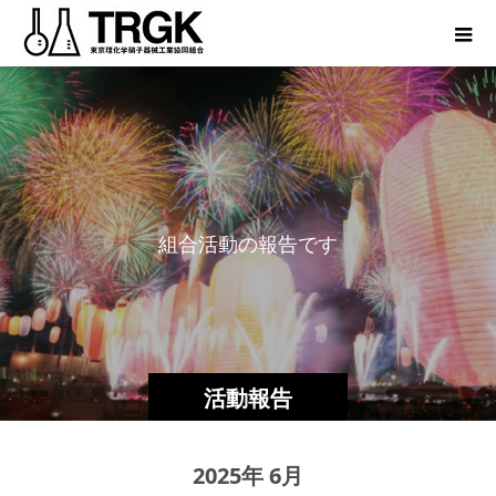
組
合
活
動
の
報
告
で
す
活動報告
2025年 6月