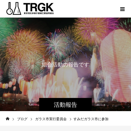
組
合
活
動
の
報
告
で
す
活動報告
ブログ
ガラス市実行委員会
すみだガラス市に参加