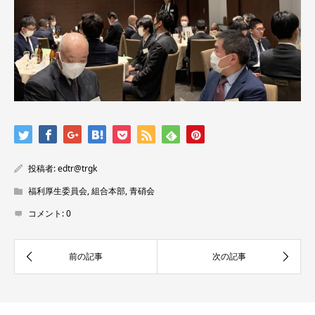
投稿者:
edtr@trgk
福利厚生委員会
,
組合本部
,
青硝会
コメント:
0