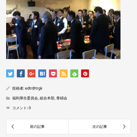
投稿者:
edtr@trgk
福利厚生委員会
,
組合本部
,
青硝会
コメント:
0