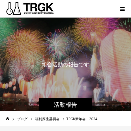
組
合
活
動
の
報
告
で
す
活動報告
ブログ
福利厚生委員会
TRGK新年会 2024